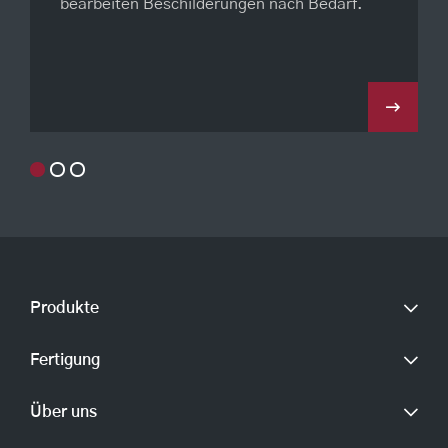
bearbeiten Beschilderungen nach Bedarf.
Produkte
Fertigung
CNC-Frästeile
CNC-Drehteile
Über uns
Virtueller Rundgang
Frontplatten
Mechanik
Gehäuse